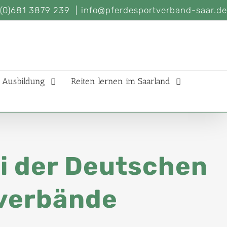
(0)681 3879 239
|
info@pferdesportverband-saar.de
Ausbildung
Reiten lernen im Saarland
ei der Deutschen
sverbände