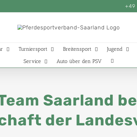
+49 
ar
Turniersport
Breitensport
Jugend
Service
Auto über den PSV
 Team Saarland b
chaft der Lande