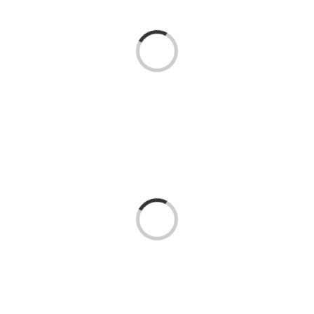
Loading...
Kontakt:
Loading...
Geschäftsstelle Pferdesportverband Saar e.V.
Hermann-Neuberger-Sportschule 7
66123 Saarbrücken
Telefon:
06 81 / 38 79 – 239