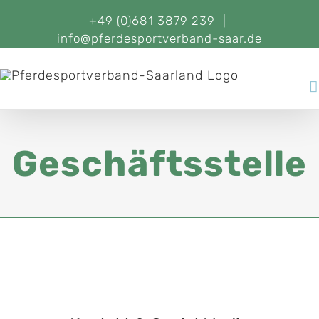
+49 (0)681 3879 239
|
info@pferdesportverband-saar.de
Geschäftsstelle