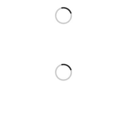
Loading...
Kontakt:
Geschäftsstelle Pferdesportverband Saar e.V.
Loading...
Hermann-Neuberger-Sportschule 7
66123 Saarbrücken
Telefon:
06 81 / 38 79 – 239
Fax: 06 81 / 38 79 – 268
E-Mail:
info@pferdesportverband-saar.de