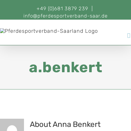
+49 (0)681 3879 239
|
info@pferdesportverband-saar.de
a.benkert
About
Anna Benkert