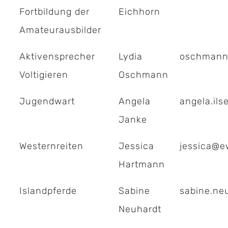
Fortbildung der
Eichhorn
Amateurausbilder
Aktivensprecher
Lydia
oschmann
Voltigieren
Oschmann
Jugendwart
Angela
angela.il
Janke
Westernreiten
Jessica
jessica@e
Hartmann
Islandpferde
Sabine
sabine.ne
Neuhardt