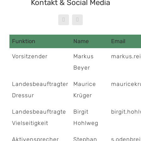
Kontakt & Social Media
Funktion
Name
Email
Vorsitzender
Markus
markus.re
Beyer
Landesbeauftragter
Maurice
mauricek
Dressur
Krüger
Landesbeauftragte
Birgit
birgit.hoh
Vielseitigkeit
Hohlweg
Aktivensprecher
Stephan
s.odenbre