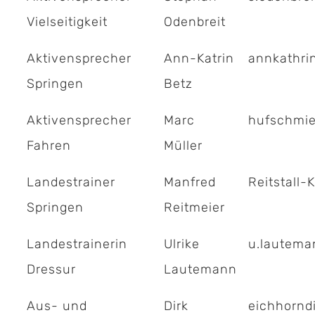
Vielseitigkeit
Odenbreit
Aktivensprecher
Ann-Katrin
annkathri
Springen
Betz
Aktivensprecher
Marc
hufschmie
Fahren
Müller
Landestrainer
Manfred
Reitstall-
Springen
Reitmeier
Landestrainerin
Ulrike
u.lautema
Dressur
Lautemann
Aus- und
Dirk
eichhornd