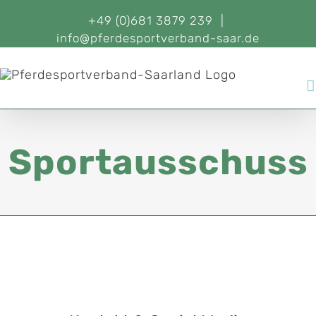
+49 (0)681 3879 239
|
info@pferdesportverband-saar.de
Sportausschuss