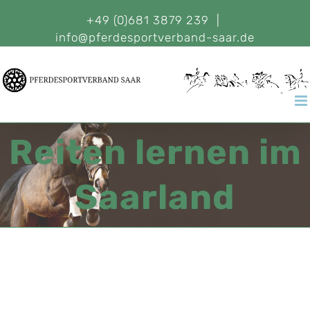
+49 (0)681 3879 239
|
info@pferdesportverband-saar.de
Reiten lernen im
Saarland