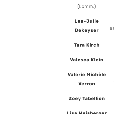
(komm.)
Lea-Julie
le
Dekeyser
Tara Kirch
Valesca Klein
Valerie Michèle
Verron
Zoey Tabellion
Lisa Meisberger