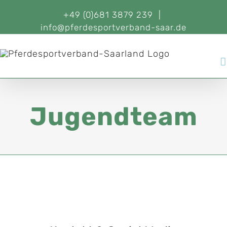
+49 (0)681 3879 239
|
info@pferdesportverband-saar.de
Jugendteam