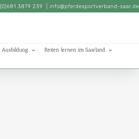
(0)681 3879 239
|
info@pferdesportverband-saar.de
Ausbildung
Reiten lernen im Saarland