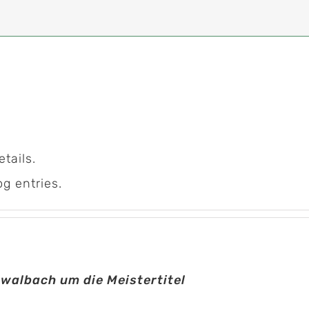
etails.
og entries.
hwalbach um die Meistertitel