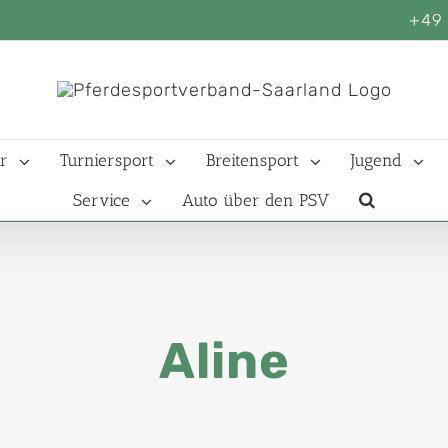
+49 
r
Turniersport
Breitensport
Jugend
Service
Auto über den PSV
Aline