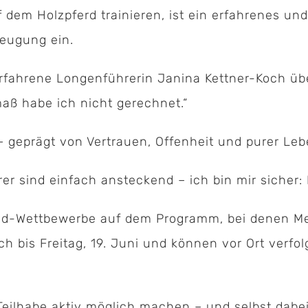
f dem Holzpferd trainieren, ist ein erfahrenes un
zeugung ein.
erfahrene Longenführerin Janina Kettner-Koch üb
maß habe ich nicht gerechnet.“
– geprägt von Vertrauen, Offenheit und purer Leb
rer sind einfach ansteckend – ich bin mir sicher: 
ified-Wettbewerbe auf dem Programm, bei denen 
Kontakt:
 bis Freitag, 19. Juni und können vor Ort verfo
Geschäftsstelle Pferdesportverband Saar e.V.
Hermann-Neuberger-Sportschule 7
 Teilhabe aktiv möglich machen – und selbst dab