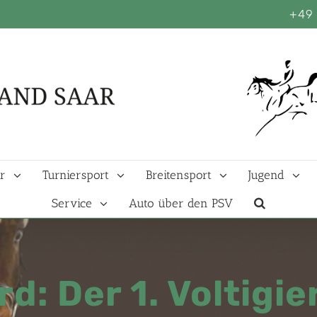
+49 
r
Turniersport
Breitensport
Jugend
Service
Auto über den PSV
rd: Der 1. Voltigi