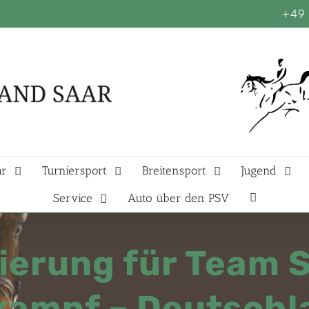
+49 
ar
Turniersport
Breitensport
Jugend
Service
Auto über den PSV
ierung für Team 
ampf – Deutschl