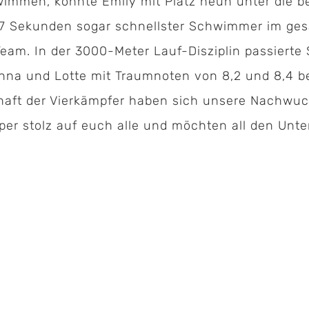
wimmen, konnte Emily mit Platz neun unter die b
87 Sekunden sogar schnellster Schwimmer im gesa
eam. In der 3000-Meter Lauf-Disziplin passierte S
anna und Lotte mit Traumnoten von 8,2 und 8,4 b
Kontakt:
chaft der Vierkämpfer haben sich unsere Nachwuc
uper stolz auf euch alle und möchten all den Unte
Geschäftsstelle Pferdesportverband Saar e.V.
Hermann-Neuberger-Sportschule 7
66123 Saarbrücken
Telefon:
06 81 / 38 79 – 239
Fax: 06 81 / 38 79 – 268
E-Mail:
info@pferdesportverband-saar.de