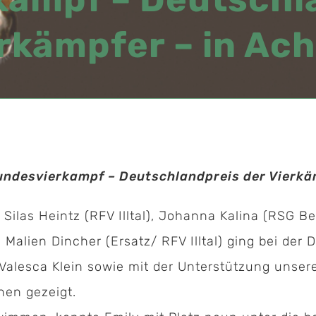
rkämpfer – in Ac
undesvierkampf – Deutschlandpreis der Vierkä
ilas Heintz (RFV Illtal), Johanna Kalina (RSG B
 Malien Dincher (Ersatz/ RFV Illtal) ging bei de
 Valesca Klein sowie mit der Unterstützung unser
nen gezeigt.