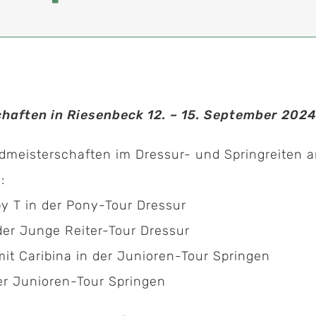
ften in Riesenbeck 12. – 15. September 202
meisterschaften im Dressur- und Springreiten an
:
by T in der Pony-Tour Dressur
Kontakt:
der Junge Reiter-Tour Dressur
it Caribina in der Junioren-Tour Springen
Geschäftsstelle Pferdesportverband Saar e.V.
er Junioren-Tour Springen
Hermann-Neuberger-Sportschule 7