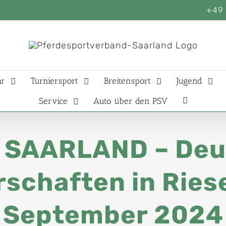
+49 
ar
Turniersport
Breitensport
Jugend
Service
Auto über den PSV
 SAARLAND – Deu
chaften in Riese
September 2024