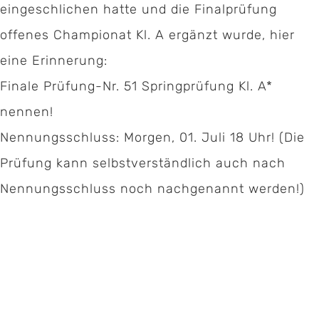
eingeschlichen hatte und die Finalprüfung
offenes Championat Kl. A ergänzt wurde, hier
eine Erinnerung:
Kontakt:
Finale Prüfung-Nr. 51 Springprüfung Kl. A*
nennen!
Geschäftsstelle Pferdesportverband Saar e.V.
Nennungsschluss: Morgen, 01. Juli 18 Uhr! (Die
Hermann-Neuberger-Sportschule 7
Prüfung kann selbstverständlich auch nach
66123 Saarbrücken
Nennungsschluss noch nachgenannt werden!)
Telefon:
06 81 / 38 79 – 239
Fax: 06 81 / 38 79 – 268
E-Mail:
info@pferdesportverband-saar.de