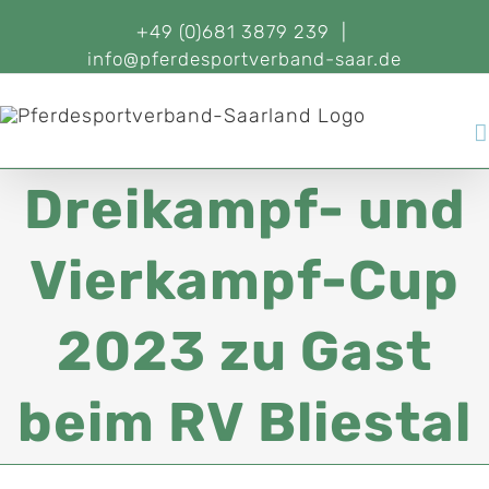
+49 (0)681 3879 239
|
info@pferdesportverband-saar.de
Dreikampf- und
Vierkampf-Cup
2023 zu Gast
beim RV Bliestal