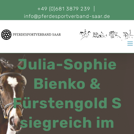
+49 (0)681 3879 239
|
info@pferdesportverband-saar.de
Julia-Sophie
Bienko &
Fürstengold S
siegreich im