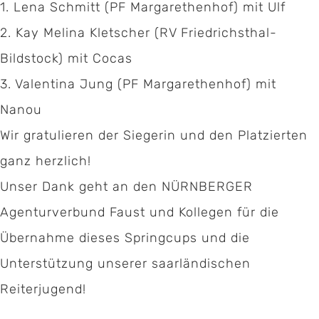
1.
Lena Schmitt (PF Margarethenhof) mit Ulf
2.
Kay Melina Kletscher (RV Friedrichsthal-
Bildstock) mit Cocas
3.
Valentina Jung (PF Margarethenhof) mit
Nanou
Wir gratulieren der Siegerin und den Platzierten
ganz herzlich!
Kontakt:
Unser Dank geht an den NÜRNBERGER
Geschäftsstelle Pferdesportverband Saar e.V.
Agenturverbund Faust und Kollegen für die
Hermann-Neuberger-Sportschule 7
Übernahme dieses Springcups und die
66123 Saarbrücken
Unterstützung unserer saarländischen
Reiterjugend!
Telefon:
06 81 / 38 79 – 239