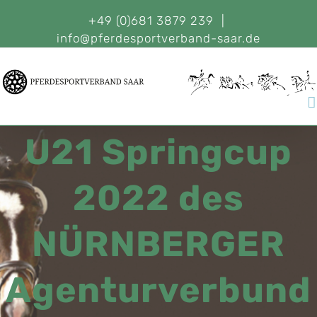
+49 (0)681 3879 239
|
info@pferdesportverband-saar.de
U21 Springcup
2022 des
NÜRNBERGER
Agenturverbund