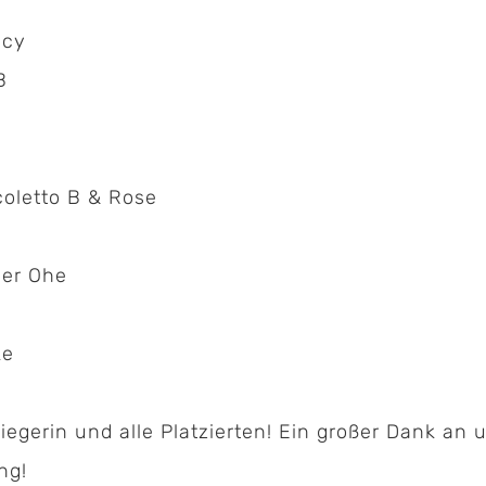
icy
B
coletto B & Rose
n
der Ohe
ke
Kontakt:
gerin und alle Platzierten! Ein großer Dank an u
Geschäftsstelle Pferdesportverband Saar e.V.
ng!