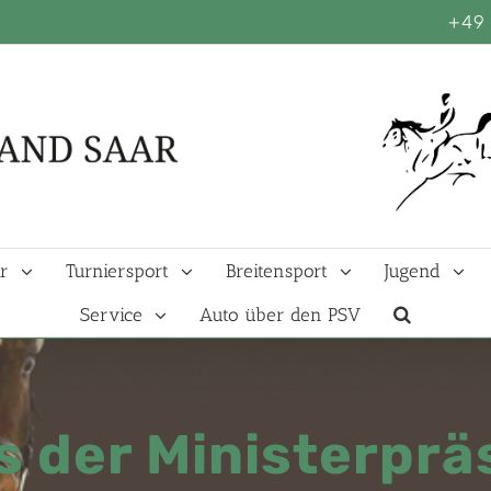
+49 
r
Turniersport
Breitensport
Jugend
Service
Auto über den PSV
s der Ministerprä