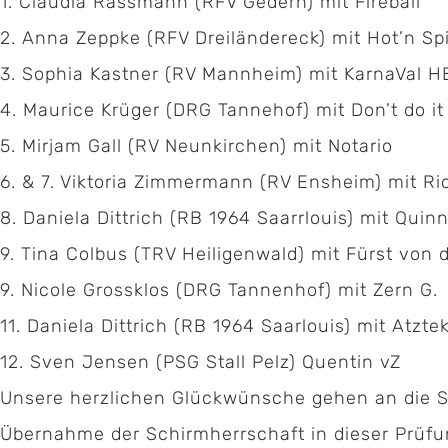
1.
Claudia Rassmann (RFV Gedern) mit Fireball
2.
Anna Zeppke (RFV Dreiländereck) mit Hot’n Sp
3.
Sophia Kastner (RV Mannheim) mit KarnaVal H
4. Maurice Krüger (DRG Tannehof) mit Don’t do it
5. Mirjam Gall (RV Neunkirchen) mit Notario
6. & 7. Viktoria Zimmermann (RV Ensheim) mit Ri
8. Daniela Dittrich (RB 1964 Saarrlouis) mit Quin
9. Tina Colbus (TRV Heiligenwald) mit Fürst von 
9. Nicole Grossklos (DRG Tannenhof) mit Zern G.
11. Daniela Dittrich (RB 1964 Saarlouis) mit Atzte
12. Sven Jensen (PSG Stall Pelz) Quentin vZ
Unsere herzlichen Glückwünsche gehen an die Sie
Übernahme der Schirmherrschaft in dieser Prüfu