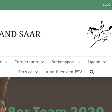
+49 
r
Turniersport
Breitensport
Jugend
Service
Auto über den PSV
8er Team 2020