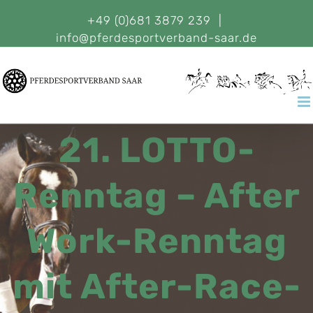
+49 (0)681 3879 239
|
info@pferdesportverband-saar.de
21. LOTTO-
Renntag – After
Work-Renntag
mit After-Race-