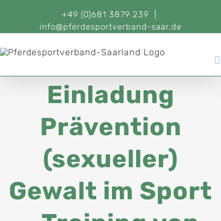
+49 (0)681 3879 239
|
info@pferdesportverband-saar.de
Einladung
Prävention
(sexueller)
Gewalt im Sport