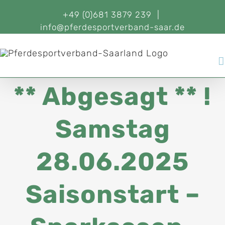
+49 (0)681 3879 239
|
info@pferdesportverband-saar.de
** Abgesagt ** !
Samstag
28.06.2025
Saisonstart –