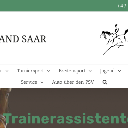
+49 
r
Turniersport
Breitensport
Jugend
Service
Auto über den PSV
Trainerassistent