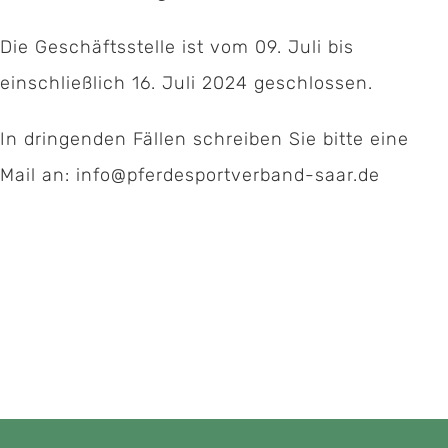
Die Geschäftsstelle ist vom 09. Juli bis
einschließlich 16. Juli 2024 geschlossen.
Kontakt:
In dringenden Fällen schreiben Sie bitte eine
Geschäftsstelle Pferdesportverband Saar e.V.
Mail an:
info@pferdesportverband-saar.de
Hermann-Neuberger-Sportschule 7
66123 Saarbrücken
Telefon:
06 81 / 38 79 – 239
Fax: 06 81 / 38 79 – 268
E-Mail:
info@pferdesportverband-saar.de