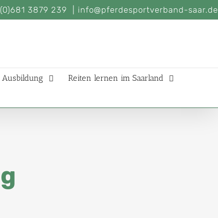
(0)681 3879 239
|
info@pferdesportverband-saar.de
Ausbildung
Reiten lernen im Saarland
ng