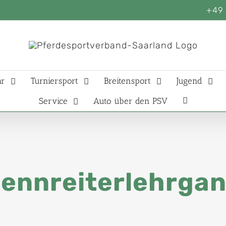
+49 
ar
Turniersport
Breitensport
Jugend
Service
Auto über den PSV
ennreiterlehrga