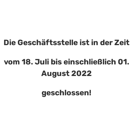
Die Geschäftsstelle ist in der Zeit
Kontakt:
vom 18. Juli bis einschließlich 01.
Geschäftsstelle Pferdesportverband Saar e.V.
August 2022
Hermann-Neuberger-Sportschule 7
66123 Saarbrücken
geschlossen!
Telefon:
06 81 / 38 79 – 239
Fax: 06 81 / 38 79 – 268
E-Mail:
info@pferdesportverband-saar.de