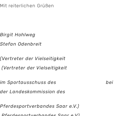
Mit reiterlichen Grüßen
Birgit Hohlweg
Stefan Odenbreit
(Vertreter der Vielseitigkeit
(Vertreter der Vielseitigkeit
Kontakt:
im Sportausschuss des bei
Geschäftsstelle Pferdesportverband Saar e.V.
der Landeskommission des
Hermann-Neuberger-Sportschule 7
Pferdesportverbandes Saar e.V.)
66123 Saarbrücken
Pferdesportverbandes Saar e.V)